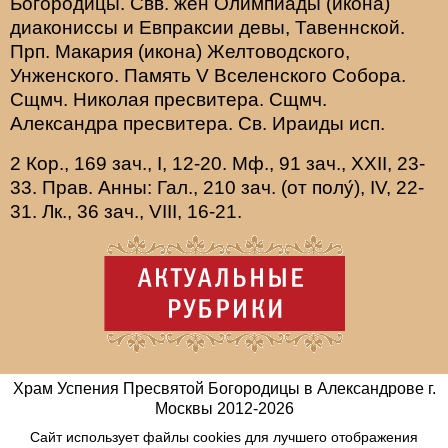
Богородицы. Свв. жен
Олимпиады
(
икона
)
диакониссы и
Евпраксии
девы, Тавеннской.
Прп.
Макария
(
икона
) Желтоводского,
Унженского. Память
V Вселенского Собора
.
Сщмч.
Николая
пресвитера. Сщмч.
Александра
пресвитера. Св.
Ираиды
исп.
2 Кор., 169 зач., I, 12-20.
Мф., 91 зач., XXII, 23-
33.
Прав. Анны:
Гал., 210 зач. (от полу́), IV, 22-
31.
Лк., 36 зач., VIII, 16-21.
Храм Успения Пресвятой Богородицы в Александрове г.
Москвы
2012-
2026
Сайт использует файлы cookies для лучшего отображения