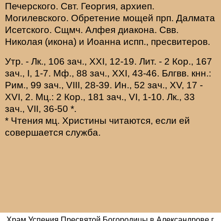
Печерского. Свт.
Георгия
, архиеп.
Могилевского. Обретение мощей прп.
Далмата
Исетского. Сщмч.
Алфея
диакона. Свв.
Николая
(
икона
) и
Иоанна
испп., пресвитеров.
Утр. -
Лк., 106 зач., XXI, 12-19.
Лит. -
2 Кор., 167
зач., I, 1-7.
Мф., 88 зач., XXI, 43-46.
Блгвв. кнн.:
Рим., 99 зач., VIII, 28-39.
Ин., 52 зач., XV, 17 -
XVI, 2.
Мц.:
2 Кор., 181 зач., VI, 1-10.
Лк., 33
зач., VII, 36-50
*
.
* Чтения мц. Христины читаются, если ей
совершается служба.
Храм Успения Пресвятой Богородицы в Александрове г.