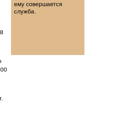
ему совершается
служба.
28
о
100
.