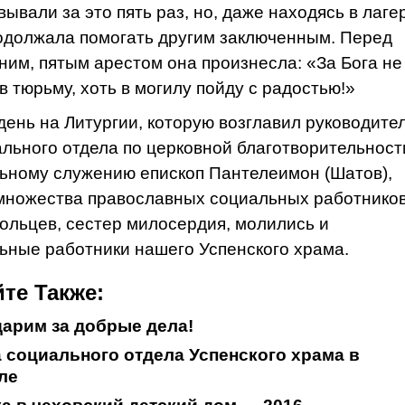
ывали за это пять раз, но, даже находясь в лаге
одолжала помогать другим заключенным. Перед
ним, пятым арестом она произнесла: «За Бога не
в тюрьму, хоть в могилу пойду с радостью!»
 день на Литургии, которую возглавил руководите
льного отдела по церковной благотворительност
ьному служению епископ Пантелеимон (Шатов),
множества православных социальных работников
ольцев, сестер милосердия, молились и
ьные работники нашего Успенского храма.
те Также:
арим за добрые дела!
 социального отдела Успенского храма в
ле