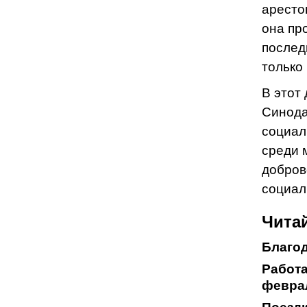
арестов
она пр
послед
только 
В этот
Синода
социал
среди 
добров
социал
Читай
Благод
Работа
февра