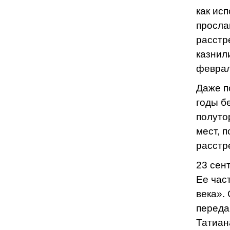
как ис
просла
расстр
казнил
феврал
Даже п
годы б
полуто
мест, 
расстр
23 сен
Ее час
века».
переда
Татиан