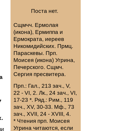
Поста нет.
Сщмчч.
Ермолая
(
икона
),
Ермиппа
и
Ермократа
, иереев
Никомидийских. Прмц.
Параскевы
. Прп.
Моисея
(
икона
) Угрина,
Печерского. Сщмч.
Сергия
пресвитера.
а
Прп.:
Гал., 213 зач., V,
22 - VI, 2.
Лк., 24 зач., VI,
17-23
*
. Ряд.:
Рим., 119
7
зач., XV, 30-33.
Мф., 73
зач., XVII, 24 - XVIII, 4.
.
* Чтения прп. Моисея
Угрина читаются, если
ли