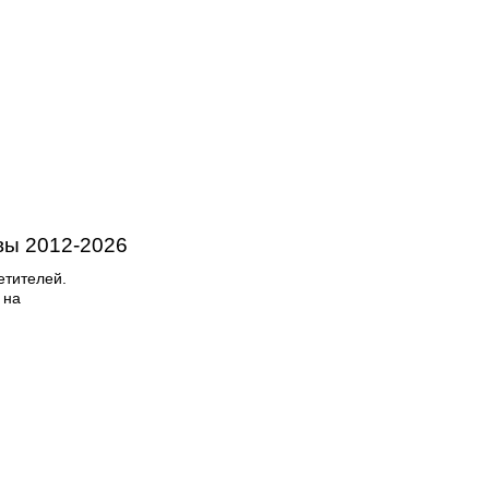
вы
2012-
2026
етителей.
 на