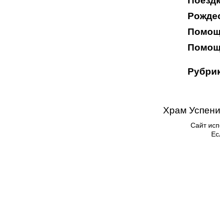
Поездк
Рождес
Помощ
Помощ
Рубрик
Храм Успени
Сайт исп
Ес