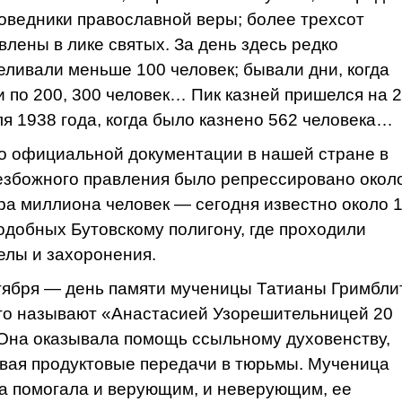
поведники православной веры; более трехсот
влены в лике святых. За день здесь редко
еливали меньше 100 человек; бывали дни, когда
и по 200, 300 человек… Пик казней пришелся на 
я 1938 года, когда было казнено 562 человека…
о официальной документации в нашей стране в
езбожного правления было репрессировано окол
ра миллиона человек — сегодня известно около 
подобных Бутовскому полигону, где проходили
елы и захоронения.
тября — день памяти мученицы Татианы Гримблит
то называют «Анастасией Узорешительницей 20
 Она оказывала помощь ссыльному духовенству,
вая продуктовые передачи в тюрьмы. Мученица
а помогала и верующим, и неверующим, ее