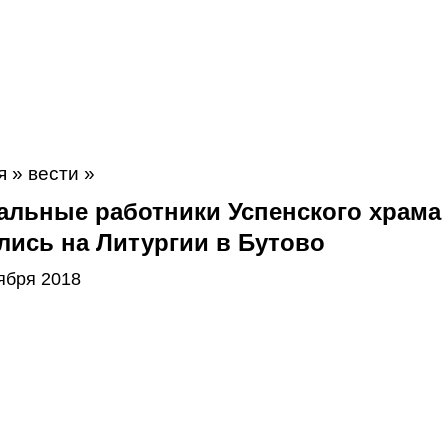
я
»
вести
»
альные работники Успенского храма
лись на Литургии в Бутово
ября 2018