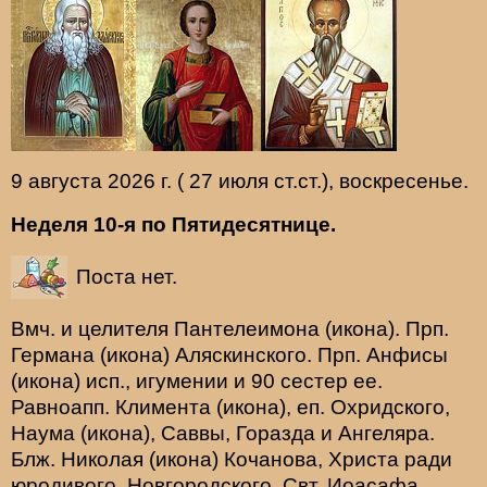
9 августа 2026 г. ( 27 июля ст.ст.), воскресенье.
Неделя 10-я по Пятидесятнице.
Поста нет.
Вмч. и целителя
Пантелеимона
(
икона
). Прп.
Германа
(
икона
) Аляскинского. Прп.
Анфисы
(
икона
) исп., игумении и 90 сестер ее.
Равноапп.
Климента
(
икона
), еп. Охридского,
Наума
(
икона
),
Саввы
,
Горазда
и
Ангеляра
.
Блж.
Николая
(
икона
) Кочанова, Христа ради
юродивого, Новгородского. Свт.
Иоасафа
,