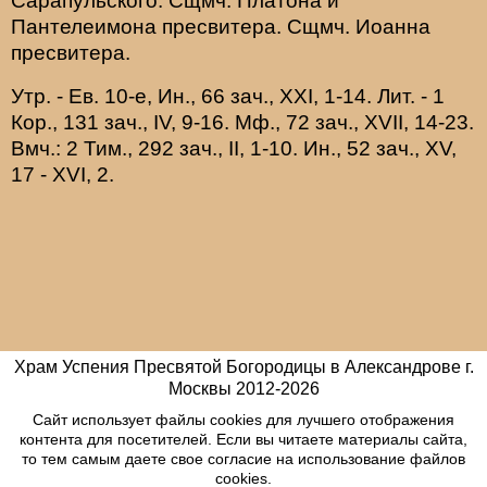
Сарапульского. Сщмч.
Платона
и
Пантелеимона
пресвитера. Сщмч.
Иоанна
пресвитера.
Утр. - Ев. 10-е,
Ин., 66 зач., XXI, 1-14.
Лит. -
1
Кор., 131 зач., IV, 9-16.
Мф., 72 зач., XVII, 14-23.
Вмч.:
2 Тим., 292 зач., II, 1-10.
Ин., 52 зач., XV,
17 - XVI, 2.
Храм Успения Пресвятой Богородицы в Александрове г.
Москвы
2012-
2026
Сайт использует файлы cookies для лучшего отображения
контента для посетителей. Если вы читаете материалы сайта,
то тем самым даете свое согласие на использование файлов
cookies.