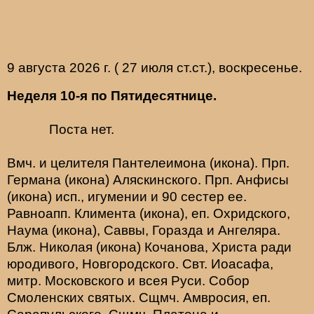
9 августа 2026 г. ( 27 июля ст.ст.), воскресенье.
Неделя 10-я по Пятидесятнице.
Поста нет.
Вмч. и целителя
Пантелеимона
(
икона
). Прп.
Германа
(
икона
) Аляскинского. Прп.
Анфисы
(
икона
) исп., игумении и 90 сестер ее.
Равноапп.
Климента
(
икона
), еп. Охридского,
Наума
(
икона
),
Саввы
,
Горазда
и
Ангеляра
.
Блж.
Николая
(
икона
) Кочанова, Христа ради
юродивого, Новгородского. Свт.
Иоасафа
,
митр. Московского и всея Руси.
Собор
Смоленских святых
. Сщмч.
Амвросия
, еп.