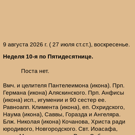
9 августа 2026 г. ( 27 июля ст.ст.), воскресенье.
Неделя 10-я по Пятидесятнице.
Поста нет.
Вмч. и целителя
Пантелеимона
(
икона
). Прп.
Германа
(
икона
) Аляскинского. Прп.
Анфисы
(
икона
) исп., игумении и 90 сестер ее.
Равноапп.
Климента
(
икона
), еп. Охридского,
Наума
(
икона
),
Саввы
,
Горазда
и
Ангеляра
.
Блж.
Николая
(
икона
) Кочанова, Христа ради
юродивого, Новгородского. Свт.
Иоасафа
,