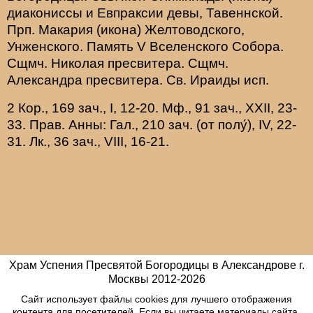
диакониссы и
Евпраксии
девы, Тавеннской.
Прп.
Макария
(
икона
) Желтоводского,
Унженского. Память
V Вселенского Собора
.
Сщмч.
Николая
пресвитера. Сщмч.
Александра
пресвитера. Св.
Ираиды
исп.
2 Кор., 169 зач., I, 12-20.
Мф., 91 зач., XXII, 23-
33.
Прав. Анны:
Гал., 210 зач. (от полу́), IV, 22-
31.
Лк., 36 зач., VIII, 16-21.
Храм Успения Пресвятой Богородицы в Александрове г.
Москвы
2012-
2026
Сайт использует файлы cookies для лучшего отображения
контента для посетителей. Если вы читаете материалы сайта,