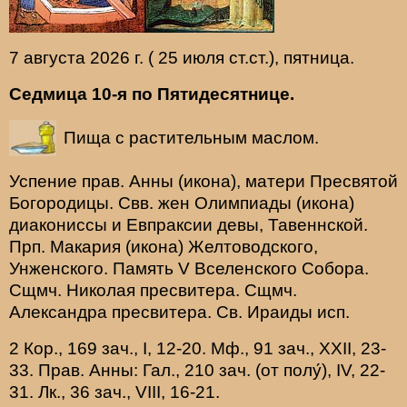
7 августа 2026 г. ( 25 июля ст.ст.), пятница.
Седмица 10-я по Пятидесятнице.
Пища с растительным маслом.
Успение прав.
Анны
(
икона
), матери Пресвятой
Богородицы. Свв. жен
Олимпиады
(
икона
)
диакониссы и
Евпраксии
девы, Тавеннской.
Прп.
Макария
(
икона
) Желтоводского,
Унженского. Память
V Вселенского Собора
.
Сщмч.
Николая
пресвитера. Сщмч.
Александра
пресвитера. Св.
Ираиды
исп.
2 Кор., 169 зач., I, 12-20.
Мф., 91 зач., XXII, 23-
33.
Прав. Анны:
Гал., 210 зач. (от полу́), IV, 22-
31.
Лк., 36 зач., VIII, 16-21.