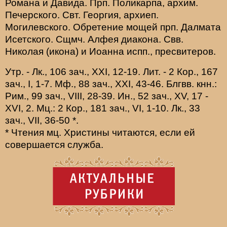
Романа и Давида. Прп.
Поликарпа
, архим.
Печерского. Свт.
Георгия
, архиеп.
Могилевского. Обретение мощей прп.
Далмата
Исетского. Сщмч.
Алфея
диакона. Свв.
Николая
(
икона
) и
Иоанна
испп., пресвитеров.
Утр. -
Лк., 106 зач., XXI, 12-19.
Лит. -
2 Кор., 167
зач., I, 1-7.
Мф., 88 зач., XXI, 43-46.
Блгвв. кнн.:
Рим., 99 зач., VIII, 28-39.
Ин., 52 зач., XV, 17 -
XVI, 2.
Мц.:
2 Кор., 181 зач., VI, 1-10.
Лк., 33
зач., VII, 36-50
*
.
* Чтения мц. Христины читаются, если ей
совершается служба.