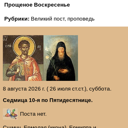
Прощеное Воскресенье
Рубрики:
Великий пост
,
проповедь
8 августа 2026 г. ( 26 июля ст.ст.), суббота.
Седмица 10-я по Пятидесятнице.
Поста нет.
Сщмчч.
Ермолая
(
икона
),
Ермиппа
и