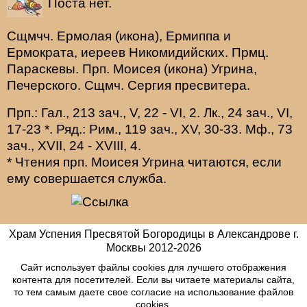
Поста нет.
Сщмчч.
Ермолая
(
икона
),
Ермиппа
и
Ермократа
, иереев Никомидийских. Прмц.
Параскевы
. Прп.
Моисея
(
икона
) Угрина,
Печерского. Сщмч.
Сергия
пресвитера.
Прп.:
Гал., 213 зач., V, 22 - VI, 2.
Лк., 24 зач., VI,
17-23
*
. Ряд.:
Рим., 119 зач., XV, 30-33.
Мф., 73
зач., XVII, 24 - XVIII, 4.
* Чтения прп. Моисея Угрина читаются, если
ему совершается служба.
Храм Успения Пресвятой Богородицы в Александрове г.
Москвы
2012-
2026
Сайт использует файлы cookies для лучшего отображения
контента для посетителей. Если вы читаете материалы сайта,
то тем самым даете свое согласие на использование файлов
cookies.