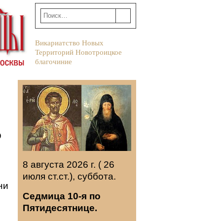
Викариатство Новых
Территорий Новотроицкое
благочиние
о
8 августа 2026 г. ( 26
июля ст.ст.), суббота.
Седмица 10-я по
Пятидесятнице.