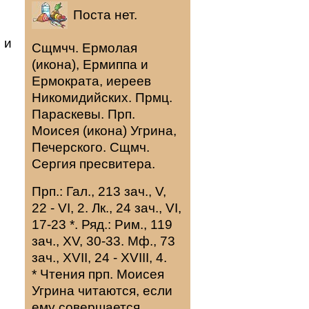
Поста нет.
 и
Сщмчч.
Ермолая
(
икона
),
Ермиппа
и
Ермократа
, иереев
Никомидийских. Прмц.
Параскевы
. Прп.
Моисея
(
икона
) Угрина,
Печерского. Сщмч.
Сергия
пресвитера.
Прп.:
Гал., 213 зач., V,
22 - VI, 2.
Лк., 24 зач., VI,
17-23
*
. Ряд.:
Рим., 119
зач., XV, 30-33.
Мф., 73
зач., XVII, 24 - XVIII, 4.
* Чтения прп. Моисея
Угрина читаются, если
ему совершается