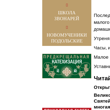
ШКОЛА
Послед
ЗВОНАРЕЙ
малого
домашн
НОВОМУЧЕНИКИ
Утреня
ПОДОЛЬСКИЕ
Часы, 
Малое 
Уставн
Читай
Открыт
Велико
Святе
многая