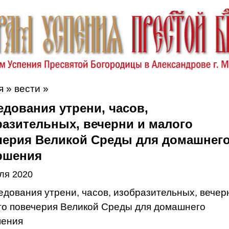
я
»
вести
»
дования утрени, часов,
разительных, вечерни и малого
черия Великой Среды для домашнег
ршения
ля 2020