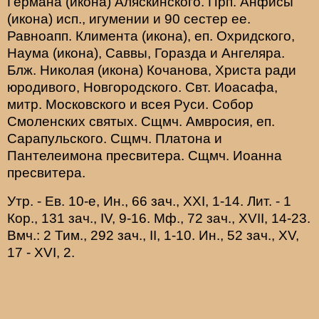
Германа
(
икона
) Аляскинского. Прп.
Анфисы
(
икона
) исп., игумении и 90 сестер ее.
Равноапп.
Климента
(
икона
), еп. Охридского,
Наума
(
икона
),
Саввы
,
Горазда
и
Ангеляра
.
Блж.
Николая
(
икона
) Кочанова, Христа ради
юродивого, Новгородского. Свт.
Иоасафа
,
митр. Московского и всея Руси.
Собор
Смоленских святых
. Сщмч.
Амвросия
, еп.
Сарапульского. Сщмч.
Платона
и
Пантелеимона
пресвитера. Сщмч.
Иоанна
пресвитера.
Утр. - Ев. 10-е,
Ин., 66 зач., XXI, 1-14.
Лит. -
1
Кор., 131 зач., IV, 9-16.
Мф., 72 зач., XVII, 14-23.
Вмч.:
2 Тим., 292 зач., II, 1-10.
Ин., 52 зач., XV,
17 - XVI, 2.