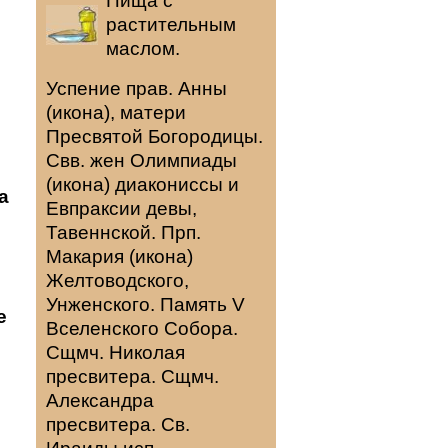
Пища с
растительным
маслом.
Успение прав.
Анны
(
икона
), матери
Пресвятой Богородицы.
Свв. жен
Олимпиады
(
икона
) диакониссы и
а
Евпраксии
девы,
Тавеннской. Прп.
Макария
(
икона
)
Желтоводского,
Унженского. Память
V
е
Вселенского Собора
.
Сщмч.
Николая
пресвитера. Сщмч.
Александра
пресвитера. Св.