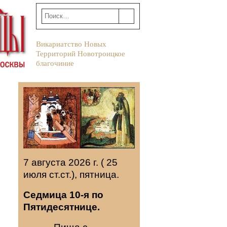
Викариатство Новых
Территорий Новотроицкое
благочиние
7 августа 2026 г. ( 25
июля ст.ст.), пятница.
Седмица 10-я по
Пятидесятнице.