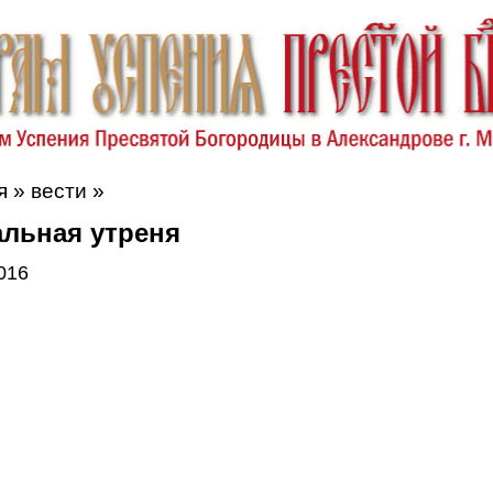
я
»
вести
»
альная утреня
016