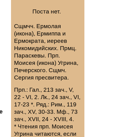
Поста нет.
Сщмчч.
Ермолая
(
икона
),
Ермиппа
и
Ермократа
, иереев
Никомидийских. Прмц.
Параскевы
. Прп.
Моисея
(
икона
) Угрина,
Печерского. Сщмч.
Сергия
пресвитера.
Прп.:
Гал., 213 зач., V,
22 - VI, 2.
Лк., 24 зач., VI,
е
17-23
*
. Ряд.:
Рим., 119
е
зач., XV, 30-33.
Мф., 73
зач., XVII, 24 - XVIII, 4.
* Чтения прп. Моисея
Угрина читаются, если