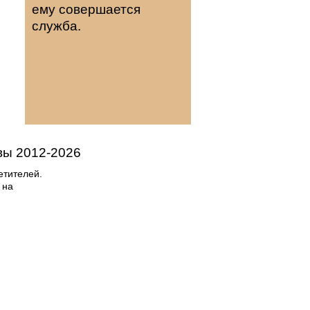
ему совершается
служба.
вы
2012-
2026
етителей.
 на