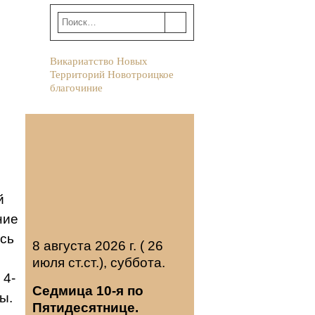
Викариатство Новых
Территорий Новотроицкое
благочиние
й
ние
сь
8 августа 2026 г. ( 26
июля ст.ст.), суббота.
 4-
Седмица 10-я по
ы.
Пятидесятнице.