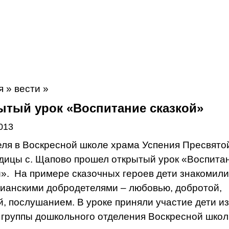
я
»
вести
»
ытый урок «Воспитание сказкой»
013
еля в Воскресной школе храма Успения Пресвято
дицы с. Щапово прошел открытый урок «Воспита
».
На примере сказочных героев дети знакомили
тианскими добродетелями – любовью, добротой,
й, послушанием. В уроке приняли участие дети из
 группы дошкольного отделения Воскресной школ