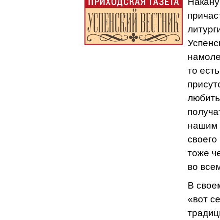
Накану
причас
литург
Успенс
намоле
то ест
присут
любить
получа
нашим 
своего
тоже ч
во все
В свое
«вот с
традиц