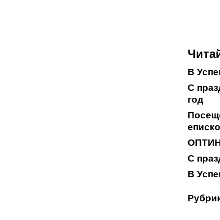
Читай
В Успе
С праз
год
Посещ
еписк
ОПТИН
С праз
В Успе
Рубрик