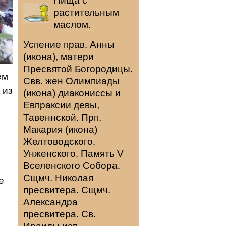
Пища с
растительным
маслом.
Успение прав.
Анны
(
икона
), матери
Пресвятой Богородицы.
ем
Свв. жен
Олимпиады
 из
(
икона
) диакониссы и
Евпраксии
девы,
Тавеннской. Прп.
Макария
(
икона
)
Желтоводского,
Унженского. Память
V
Вселенского Собора
.
Сщмч.
Николая
е
пресвитера. Сщмч.
Александра
пресвитера. Св.