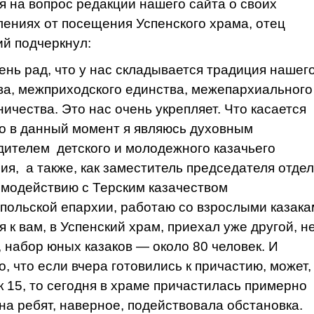
я на вопрос редакции нашего сайта о своих
лениях от посещения Успенского храма, отец
й подчеркнул:
ень рад, что у нас складывается традиция нашег
ва, межприходского единства, межепархиального
ничества. Это нас очень укрепляет. Что касается
то в данный момент я являюсь духовным
дителем детского и молодежного казачьего
ия, а также, как заместитель председателя отде
имодействию с Терским казачеством
польской епархии, работаю со взрослыми казака
 к вам, в Успенский храм, приехал уже другой, н
, набор юных казаков — около 80 человек. И
о, что если вчера готовились к причастию, может,
к 15, то сегодня в храме причастилась примерно
на ребят, наверное, подействовала обстановка.