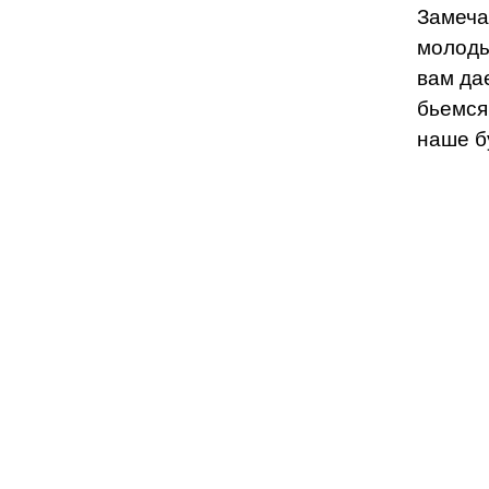
Замеча
молоды
вам дае
бьемся
наше б