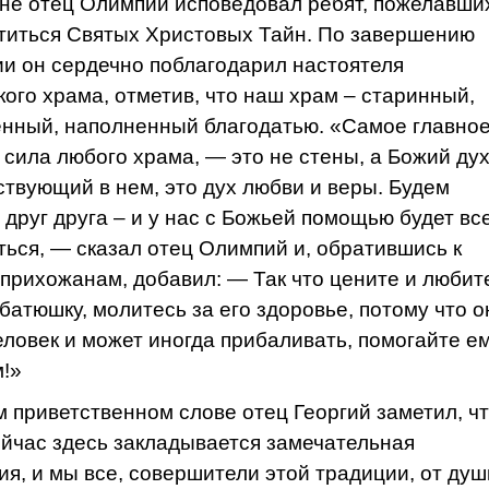
не отец Олимпий исповедовал ребят, пожелавши
титься Святых Христовых Тайн. По завершению
ии он сердечно поблагодарил настоятеля
кого храма, отметив, что наш храм – старинный,
нный, наполненный благодатью. «Самое главное
ь сила любого храма, — это не стены, а Божий дух
ствующий в нем, это дух любви и веры. Будем
 друг друга – и у нас с Божьей помощью будет вс
ться, — сказал отец Олимпий и, обратившись к
прихожанам, добавил: — Так что цените и любит
 батюшку, молитесь за его здоровье, потому что о
еловек и может иногда прибаливать, помогайте е
м!»
м приветственном слове отец Георгий заметил, ч
ейчас здесь закладывается замечательная
ия, и мы все, совершители этой традиции, от душ