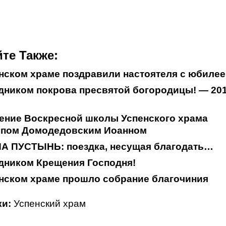
те Также:
нском храме поздравили настоятеля с юбиле
дником покрова пресвятой богородицы! — 20
ение Воскресной школы Успенского храма
опом Домодедовским Иоанном
А ПУСТЫНЬ: поездка, несущая благодать…
дником Крещения Господня!
нском храме прошло собрание благочиния
и:
Успенский храм