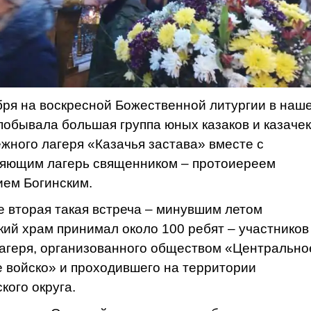
бря на воскресной Божественной литургии в наш
побывала большая группа юных казаков и казачек
жного лагеря «Казачья застава» вместе с
яющим лагерь священником – протоиереем
ем Богинским.
е вторая такая встреча – минувшим летом
кий храм принимал около 100 ребят – участников
лагеря, организованного обществом «Центрально
е войско» и проходившего на территории
кого округа.