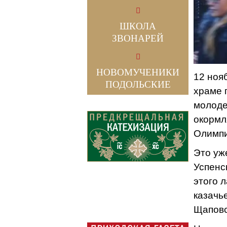
ШКОЛА
ЗВОНАРЕЙ
НОВОМУЧЕНИКИ
12 ноя
ПОДОЛЬСКИЕ
храме 
молоде
окормл
Олимпи
Это уж
Успенс
этого 
казачь
Щаповс