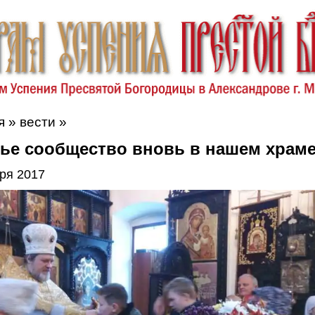
я
»
вести
»
чье сообщество вновь в нашем храме
ря 2017