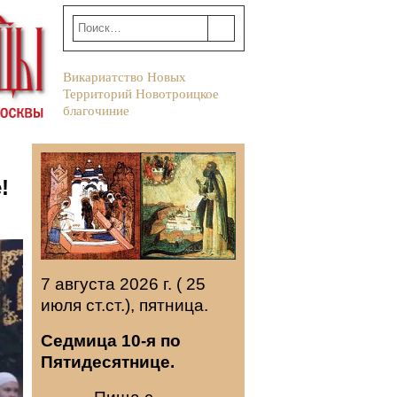
Викариатство Новых
Территорий Новотроицкое
благочиние
!
7 августа 2026 г. ( 25
июля ст.ст.), пятница.
Седмица 10-я по
Пятидесятнице.