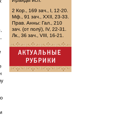
Ираиды
исп.
х
2 Кор., 169 зач., I, 12-20.
Мф., 91 зач., XXII, 23-33.
Прав. Анны:
Гал., 210
зач. (от полу́), IV, 22-31.
,
Лк., 36 зач., VIII, 16-21.
,
е
е
н
му
то
и