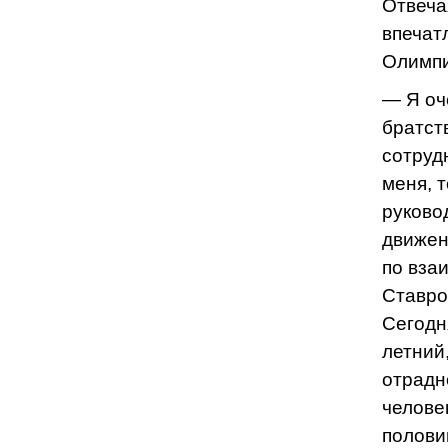
Отвеча
впечат
Олимпи
— Я оч
братст
сотруд
меня, 
руково
движен
по вза
Ставро
Сегодня
летний
отрадн
челове
полови