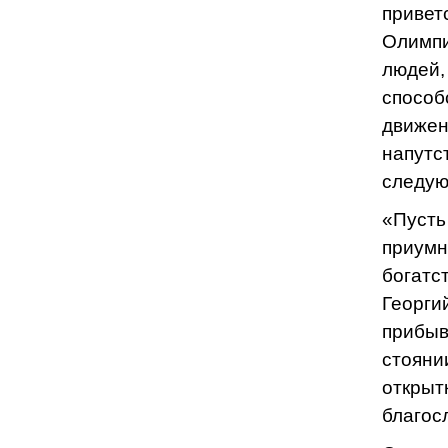
привет
Олимпи
людей,
способ
движен
напутс
следую
«Пусть
приумн
богатс
Георгий
прибыв
стояни
открыт
благос