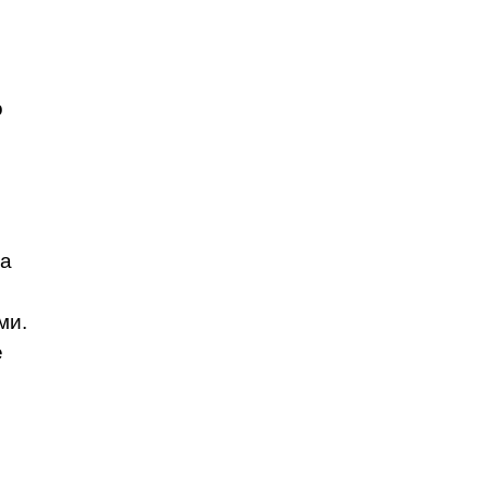
о
ла
ми.
е