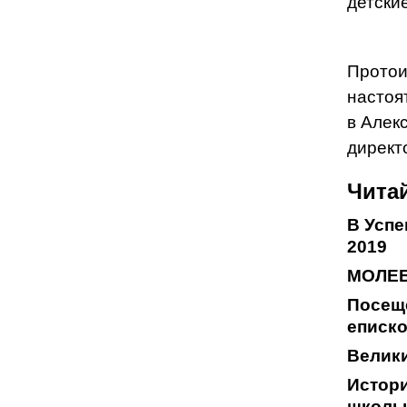
детски
Протои
настоя
в Алек
директ
Читай
В Успе
2019
МОЛЕБ
Посещ
еписк
Велики
Истори
школы