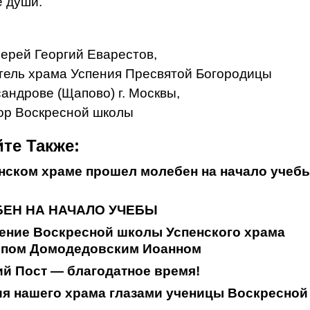
е души.
ерей Георгий Еварестов,
тель храма Успения Пресвятой Богородицы
сандрове (Щапово) г. Москвы,
ор Воскресной школы
те Также:
нском храме прошел молебен на начало учеб
ЕН НА НАЧАЛО УЧЕБЫ
ение Воскресной школы Успенского храма
опом Домодедовским Иоанном
й Пост — благодатное время!
я нашего храма глазами ученицы Воскресной