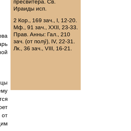
пресвитера. Св.
Ираиды
исп.
2 Кор., 169 зач., I, 12-20.
Мф., 91 зач., XXII, 23-33.
Прав. Анны:
Гал., 210
ова
зач. (от полу́), IV, 22-31.
арь
Лк., 36 зач., VIII, 16-21.
ной
ицы
ему
тся
оет
 от
щим