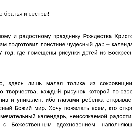
е братья и сестры!
лому и радостному празднику Рождества Христ
ам подготовил поистине чудесный дар – календ
7 год, где помещены рисунки детей из Воскрес
но, здесь лишь малая толика из сокровищн
го творчества, каждый рисунок которой по-сво
лив и уникален, ибо глазами ребенка открывае
сный Божий мир. Хочу пожелать всем, кто откр
амечательный календарь, неиссякаемой радости
ч с Божественным вдохновением, наполняю