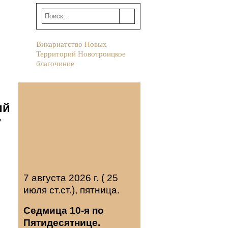
Викариатство Новых
Территорий Новотроицкое
благочиние
ий
7
7 августа 2026 г. ( 25
июля ст.ст.), пятница.
Седмица 10-я по
Пятидесятнице.