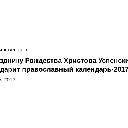
я
»
вести
»
азднику Рождества Христова Успенск
 дарит православный календарь-201
я 2017