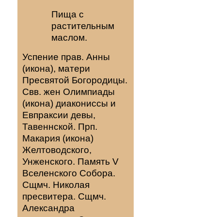
Пища с
растительным
маслом.
Успение прав.
Анны
(
икона
), матери
Пресвятой Богородицы.
Свв. жен
Олимпиады
(
икона
) диакониссы и
Евпраксии
девы,
Тавеннской. Прп.
Макария
(
икона
)
Желтоводского,
Унженского. Память
V
Вселенского Собора
.
Сщмч.
Николая
пресвитера. Сщмч.
Александра