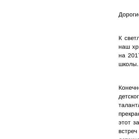
Дороги
К свет
наш хр
на 201
школы.
Конеч
детско
талант
прекра
этот з
встре