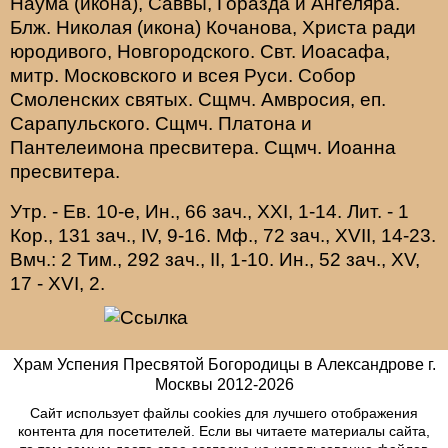
Наума
(
икона
),
Саввы
,
Горазда
и
Ангеляра
.
Блж.
Николая
(
икона
) Кочанова, Христа ради
юродивого, Новгородского. Свт.
Иоасафа
,
митр. Московского и всея Руси.
Собор
Смоленских святых
. Сщмч.
Амвросия
, еп.
Сарапульского. Сщмч.
Платона
и
Пантелеимона
пресвитера. Сщмч.
Иоанна
пресвитера.
Утр. - Ев. 10-е,
Ин., 66 зач., XXI, 1-14.
Лит. -
1
Кор., 131 зач., IV, 9-16.
Мф., 72 зач., XVII, 14-23.
Вмч.:
2 Тим., 292 зач., II, 1-10.
Ин., 52 зач., XV,
17 - XVI, 2.
Храм Успения Пресвятой Богородицы в Александрове г.
Москвы
2012-
2026
Сайт использует файлы cookies для лучшего отображения
контента для посетителей. Если вы читаете материалы сайта,