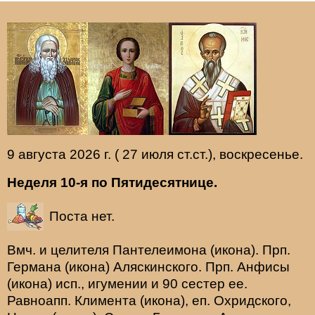
9 августа 2026 г. ( 27 июля ст.ст.), воскресенье.
Неделя 10-я по Пятидесятнице.
Поста нет.
Вмч. и целителя
Пантелеимона
(
икона
). Прп.
Германа
(
икона
) Аляскинского. Прп.
Анфисы
(
икона
) исп., игумении и 90 сестер ее.
Равноапп.
Климента
(
икона
), еп. Охридского,