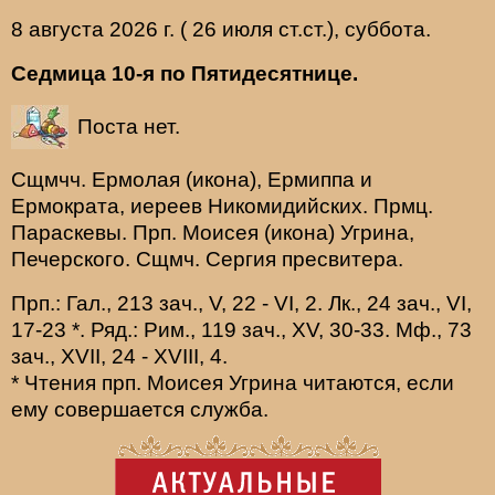
8 августа 2026 г. ( 26 июля ст.ст.), суббота.
Седмица 10-я по Пятидесятнице.
Поста нет.
Сщмчч.
Ермолая
(
икона
),
Ермиппа
и
Ермократа
, иереев Никомидийских. Прмц.
Параскевы
. Прп.
Моисея
(
икона
) Угрина,
Печерского. Сщмч.
Сергия
пресвитера.
Прп.:
Гал., 213 зач., V, 22 - VI, 2.
Лк., 24 зач., VI,
17-23
*
. Ряд.:
Рим., 119 зач., XV, 30-33.
Мф., 73
зач., XVII, 24 - XVIII, 4.
* Чтения прп. Моисея Угрина читаются, если
ему совершается служба.