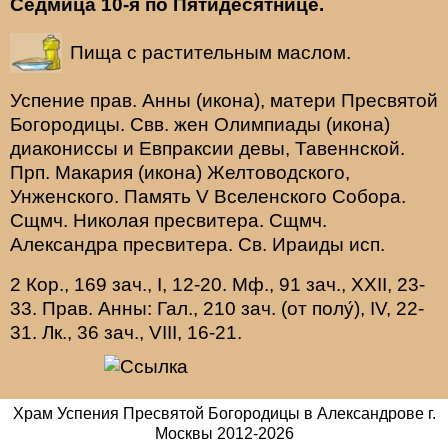
Седмица 10-я по Пятидесятнице.
Пища с растительным маслом.
Успение прав.
Анны
(
икона
), матери Пресвятой
Богородицы. Свв. жен
Олимпиады
(
икона
)
диакониссы и
Евпраксии
девы, Тавеннской.
Прп.
Макария
(
икона
) Желтоводского,
Унженского. Память
V Вселенского Собора
.
Сщмч.
Николая
пресвитера. Сщмч.
Александра
пресвитера. Св.
Ираиды
исп.
2 Кор., 169 зач., I, 12-20.
Мф., 91 зач., XXII, 23-
33.
Прав. Анны:
Гал., 210 зач. (от полу́), IV, 22-
31.
Лк., 36 зач., VIII, 16-21.
Храм Успения Пресвятой Богородицы в Александрове г.
Москвы
2012-
2026