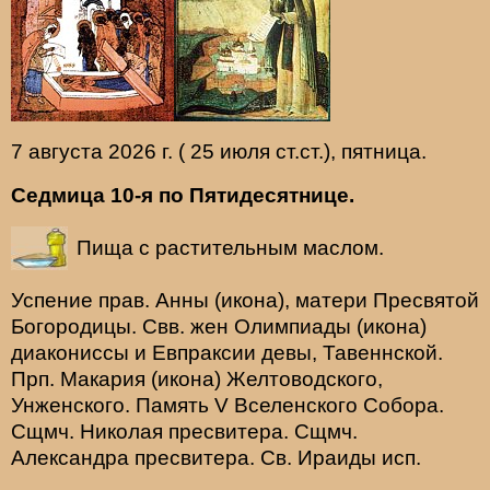
7 августа 2026 г. ( 25 июля ст.ст.), пятница.
Седмица 10-я по Пятидесятнице.
Пища с растительным маслом.
Успение прав.
Анны
(
икона
), матери Пресвятой
Богородицы. Свв. жен
Олимпиады
(
икона
)
диакониссы и
Евпраксии
девы, Тавеннской.
Прп.
Макария
(
икона
) Желтоводского,
Унженского. Память
V Вселенского Собора
.
Сщмч.
Николая
пресвитера. Сщмч.
Александра
пресвитера. Св.
Ираиды
исп.