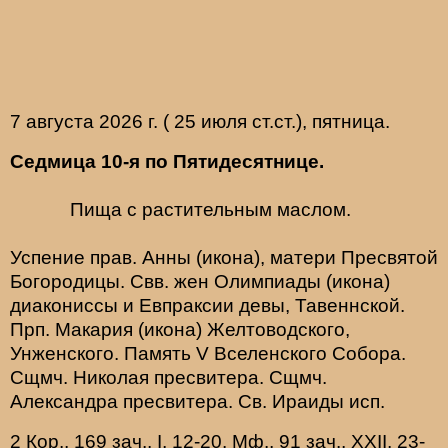
7 августа 2026 г. ( 25 июля ст.ст.), пятница.
Седмица 10-я по Пятидесятнице.
Пища с растительным маслом.
Успение прав.
Анны
(
икона
), матери Пресвятой
Богородицы. Свв. жен
Олимпиады
(
икона
)
диакониссы и
Евпраксии
девы, Тавеннской.
Прп.
Макария
(
икона
) Желтоводского,
Унженского. Память
V Вселенского Собора
.
Сщмч.
Николая
пресвитера. Сщмч.
Александра
пресвитера. Св.
Ираиды
исп.
2 Кор., 169 зач., I, 12-20.
Мф., 91 зач., XXII, 23-