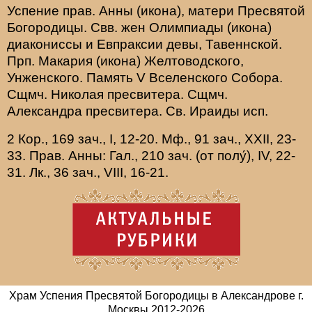
Успение прав.
Анны
(
икона
), матери Пресвятой
Богородицы. Свв. жен
Олимпиады
(
икона
)
диакониссы и
Евпраксии
девы, Тавеннской.
Прп.
Макария
(
икона
) Желтоводского,
Унженского. Память
V Вселенского Собора
.
Сщмч.
Николая
пресвитера. Сщмч.
Александра
пресвитера. Св.
Ираиды
исп.
2 Кор., 169 зач., I, 12-20.
Мф., 91 зач., XXII, 23-
33.
Прав. Анны:
Гал., 210 зач. (от полу́), IV, 22-
31.
Лк., 36 зач., VIII, 16-21.
Храм Успения Пресвятой Богородицы в Александрове г.
Москвы
2012-
2026