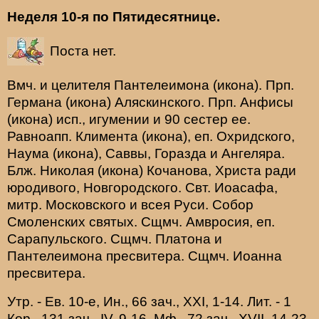
Неделя 10-я по Пятидесятнице.
Поста нет.
Вмч. и целителя
Пантелеимона
(
икона
). Прп.
Германа
(
икона
) Аляскинского. Прп.
Анфисы
(
икона
) исп., игумении и 90 сестер ее.
Равноапп.
Климента
(
икона
), еп. Охридского,
Наума
(
икона
),
Саввы
,
Горазда
и
Ангеляра
.
Блж.
Николая
(
икона
) Кочанова, Христа ради
юродивого, Новгородского. Свт.
Иоасафа
,
митр. Московского и всея Руси.
Собор
Смоленских святых
. Сщмч.
Амвросия
, еп.
Сарапульского. Сщмч.
Платона
и
Пантелеимона
пресвитера. Сщмч.
Иоанна
пресвитера.
Утр. - Ев. 10-е,
Ин., 66 зач., XXI, 1-14.
Лит. -
1
Кор., 131 зач., IV, 9-16.
Мф., 72 зач., XVII, 14-23.