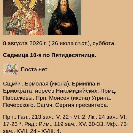
8 августа 2026 г. ( 26 июля ст.ст.), суббота.
Седмица 10-я по Пятидесятнице.
Поста нет.
Сщмчч.
Ермолая
(
икона
),
Ермиппа
и
Ермократа
, иереев Никомидийских. Прмц.
Параскевы
. Прп.
Моисея
(
икона
) Угрина,
Печерского. Сщмч.
Сергия
пресвитера.
Прп.:
Гал., 213 зач., V, 22 - VI, 2.
Лк., 24 зач., VI,
17-23
*
. Ряд.:
Рим., 119 зач., XV, 30-33.
Мф., 73
зач., XVII, 24 - XVIII, 4.