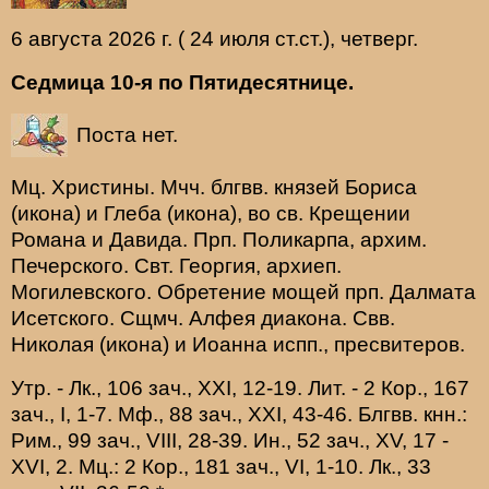
6 августа 2026 г. ( 24 июля ст.ст.), четверг.
Седмица 10-я по Пятидесятнице.
Поста нет.
Мц.
Христины
. Мчч. блгвв. князей
Бориса
(
икона
) и
Глеба
(
икона
), во св. Крещении
Романа и Давида. Прп.
Поликарпа
, архим.
Печерского. Свт.
Георгия
, архиеп.
Могилевского. Обретение мощей прп.
Далмата
Исетского. Сщмч.
Алфея
диакона. Свв.
Николая
(
икона
) и
Иоанна
испп., пресвитеров.
Утр. -
Лк., 106 зач., XXI, 12-19.
Лит. -
2 Кор., 167
зач., I, 1-7.
Мф., 88 зач., XXI, 43-46.
Блгвв. кнн.:
Рим., 99 зач., VIII, 28-39.
Ин., 52 зач., XV, 17 -
XVI, 2.
Мц.:
2 Кор., 181 зач., VI, 1-10.
Лк., 33