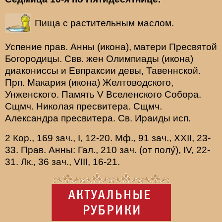
Пища с растительным маслом.
Успение прав.
Анны
(
икона
), матери Пресвятой
Богородицы. Свв. жен
Олимпиады
(
икона
)
диакониссы и
Евпраксии
девы, Тавеннской.
Прп.
Макария
(
икона
) Желтоводского,
Унженского. Память
V Вселенского Собора
.
Сщмч.
Николая
пресвитера. Сщмч.
Александра
пресвитера. Св.
Ираиды
исп.
2 Кор., 169 зач., I, 12-20.
Мф., 91 зач., XXII, 23-
33.
Прав. Анны:
Гал., 210 зач. (от полу́), IV, 22-
31.
Лк., 36 зач., VIII, 16-21.