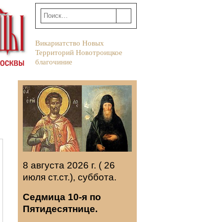
Викариатство Новых
Территорий Новотроицкое
благочиние
8 августа 2026 г. ( 26
июля ст.ст.), суббота.
Седмица 10-я по
Пятидесятнице.