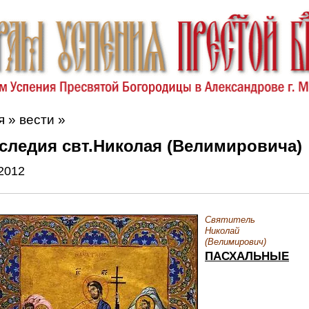
я
»
вести
»
аследия свт.Николая (Велимировича)
2012
Святитель
Николай
(Велимирович)
ПАСХАЛЬНЫЕ