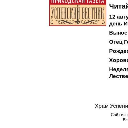
Читай
12 авг
день И
Вынос
Отец Г
Рождес
Хоров
Неделя
Леств
Храм Успени
Сайт исп
Ес