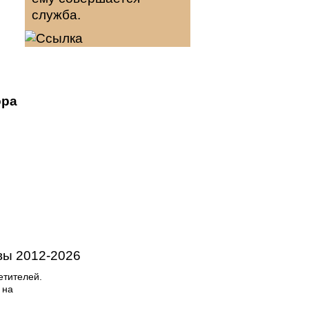
служба.
ора
вы
2012-
2026
етителей.
 на