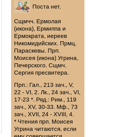
Поста нет.
Сщмчч.
Ермолая
(
икона
),
Ермиппа
и
Ермократа
, иереев
Никомидийских. Прмц.
Параскевы
. Прп.
Моисея
(
икона
) Угрина,
Печерского. Сщмч.
Сергия
пресвитера.
Прп.:
Гал., 213 зач., V,
22 - VI, 2.
Лк., 24 зач., VI,
17-23
*
. Ряд.:
Рим., 119
зач., XV, 30-33.
Мф., 73
зач., XVII, 24 - XVIII, 4.
* Чтения прп. Моисея
Угрина читаются, если
ему совершается