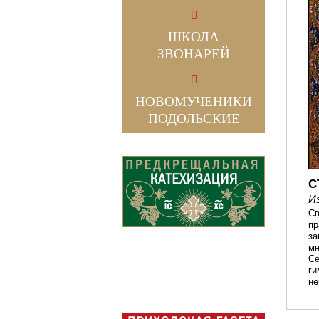
ШКОЛА
ЗВОНАРЕЙ
НОВОМУЧЕНИКИ
ПОДОЛЬСКИЕ
С
И
Св
пр
за
мн
Се
ги
не