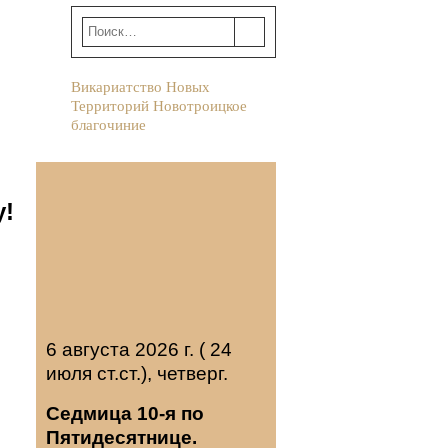
Викариатство Новых
Территорий Новотроицкое
благочиние
у!
6 августа 2026 г. ( 24
июля ст.ст.), четверг.
Седмица 10-я по
Пятидесятнице.