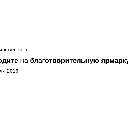
я
»
вести
»
одите на благотворительную ярмарк
ля 2016