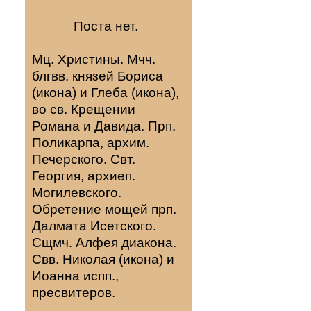
Поста нет.
Мц.
Христины
. Мчч.
блгвв. князей
Бориса
(
икона
) и
Глеба
(
икона
),
во св. Крещении
Романа и Давида. Прп.
Поликарпа
, архим.
Печерского. Свт.
Георгия
, архиеп.
Могилевского.
Обретение мощей прп.
Далмата
Исетского.
Сщмч.
Алфея
диакона.
Свв.
Николая
(
икона
) и
Иоанна
испп.,
пресвитеров.