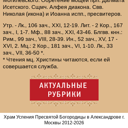
Могилевского. Обретение мощей прп.
Далмата
Исетского. Сщмч.
Алфея
диакона. Свв.
Николая
(
икона
) и
Иоанна
испп., пресвитеров.
Утр. -
Лк., 106 зач., XXI, 12-19.
Лит. -
2 Кор., 167
зач., I, 1-7.
Мф., 88 зач., XXI, 43-46.
Блгвв. кнн.:
Рим., 99 зач., VIII, 28-39.
Ин., 52 зач., XV, 17 -
XVI, 2.
Мц.:
2 Кор., 181 зач., VI, 1-10.
Лк., 33
зач., VII, 36-50
*
.
* Чтения мц. Христины читаются, если ей
совершается служба.
Храм Успения Пресвятой Богородицы в Александрове г.
Москвы
2012-
2026