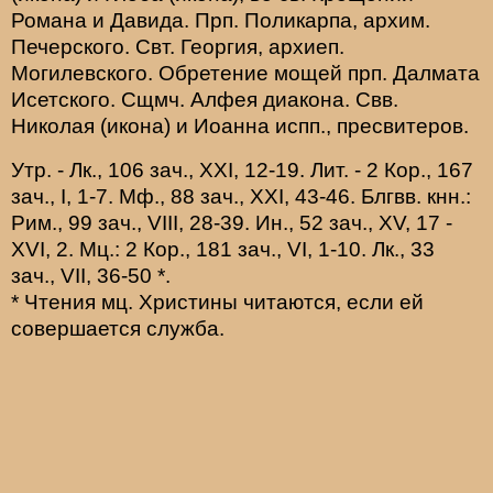
Романа и Давида. Прп.
Поликарпа
, архим.
Печерского. Свт.
Георгия
, архиеп.
Могилевского. Обретение мощей прп.
Далмата
Исетского. Сщмч.
Алфея
диакона. Свв.
Николая
(
икона
) и
Иоанна
испп., пресвитеров.
Утр. -
Лк., 106 зач., XXI, 12-19.
Лит. -
2 Кор., 167
зач., I, 1-7.
Мф., 88 зач., XXI, 43-46.
Блгвв. кнн.:
Рим., 99 зач., VIII, 28-39.
Ин., 52 зач., XV, 17 -
XVI, 2.
Мц.:
2 Кор., 181 зач., VI, 1-10.
Лк., 33
зач., VII, 36-50
*
.
* Чтения мц. Христины читаются, если ей
совершается служба.