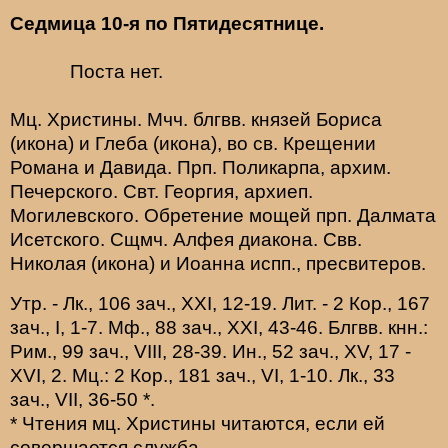
Седмица 10-я по Пятидесятнице.
Поста нет.
Мц.
Христины
. Мчч. блгвв. князей
Бориса
(
икона
) и
Глеба
(
икона
), во св. Крещении
Романа и Давида. Прп.
Поликарпа
, архим.
Печерского. Свт.
Георгия
, архиеп.
Могилевского. Обретение мощей прп.
Далмата
Исетского. Сщмч.
Алфея
диакона. Свв.
Николая
(
икона
) и
Иоанна
испп., пресвитеров.
Утр. -
Лк., 106 зач., XXI, 12-19.
Лит. -
2 Кор., 167
зач., I, 1-7.
Мф., 88 зач., XXI, 43-46.
Блгвв. кнн.:
Рим., 99 зач., VIII, 28-39.
Ин., 52 зач., XV, 17 -
XVI, 2.
Мц.:
2 Кор., 181 зач., VI, 1-10.
Лк., 33
зач., VII, 36-50
*
.
* Чтения мц. Христины читаются, если ей
совершается служба.