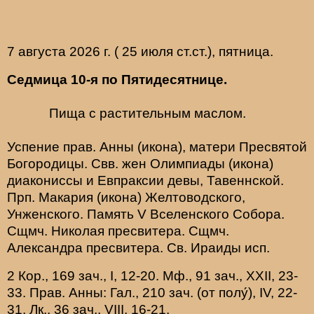
7 августа 2026 г. ( 25 июля ст.ст.), пятница.
Седмица 10-я по Пятидесятнице.
Пища с растительным маслом.
Успение прав.
Анны
(
икона
), матери Пресвятой
Богородицы. Свв. жен
Олимпиады
(
икона
)
диакониссы и
Евпраксии
девы, Тавеннской.
Прп.
Макария
(
икона
) Желтоводского,
Унженского. Память
V Вселенского Собора
.
Сщмч.
Николая
пресвитера. Сщмч.
Александра
пресвитера. Св.
Ираиды
исп.
2 Кор., 169 зач., I, 12-20.
Мф., 91 зач., XXII, 23-
33.
Прав. Анны:
Гал., 210 зач. (от полу́), IV, 22-
31.
Лк., 36 зач., VIII, 16-21.