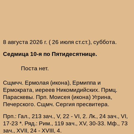
8 августа 2026 г. ( 26 июля ст.ст.), суббота.
Седмица 10-я по Пятидесятнице.
Поста нет.
Сщмчч.
Ермолая
(
икона
),
Ермиппа
и
Ермократа
, иереев Никомидийских. Прмц.
Параскевы
. Прп.
Моисея
(
икона
) Угрина,
Печерского. Сщмч.
Сергия
пресвитера.
Прп.:
Гал., 213 зач., V, 22 - VI, 2.
Лк., 24 зач., VI,
17-23
*
. Ряд.:
Рим., 119 зач., XV, 30-33.
Мф., 73
зач., XVII, 24 - XVIII, 4.