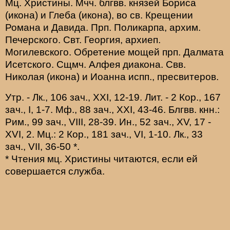
Мц.
Христины
. Мчч. блгвв. князей
Бориса
(
икона
) и
Глеба
(
икона
), во св. Крещении
Романа и Давида. Прп.
Поликарпа
, архим.
Печерского. Свт.
Георгия
, архиеп.
Могилевского. Обретение мощей прп.
Далмата
Исетского. Сщмч.
Алфея
диакона. Свв.
Николая
(
икона
) и
Иоанна
испп., пресвитеров.
Утр. -
Лк., 106 зач., XXI, 12-19.
Лит. -
2 Кор., 167
зач., I, 1-7.
Мф., 88 зач., XXI, 43-46.
Блгвв. кнн.:
Рим., 99 зач., VIII, 28-39.
Ин., 52 зач., XV, 17 -
XVI, 2.
Мц.:
2 Кор., 181 зач., VI, 1-10.
Лк., 33
зач., VII, 36-50
*
.
* Чтения мц. Христины читаются, если ей
совершается служба.