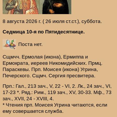
8 августа 2026 г. ( 26 июля ст.ст.), суббота.
Седмица 10-я по Пятидесятнице.
Поста нет.
Сщмчч.
Ермолая
(
икона
),
Ермиппа
и
Ермократа
, иереев Никомидийских. Прмц.
Параскевы
. Прп.
Моисея
(
икона
) Угрина,
Печерского. Сщмч.
Сергия
пресвитера.
Прп.:
Гал., 213 зач., V, 22 - VI, 2.
Лк., 24 зач., VI,
17-23
*
. Ряд.:
Рим., 119 зач., XV, 30-33.
Мф., 73
зач., XVII, 24 - XVIII, 4.
* Чтения прп. Моисея Угрина читаются, если
ему совершается служба.